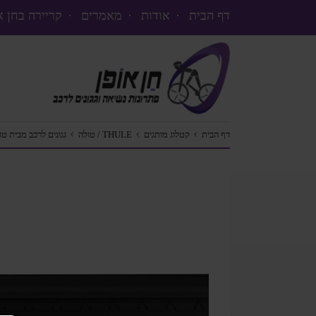
דף הבית
·
אודות
·
מאמרים
·
קריירה בחן א
דלג
לתוכן
העמוד
›
›
›
דף הבית
קטלוג מותגים
THULE / טולה
גגונים לרכב מבית טולה / 