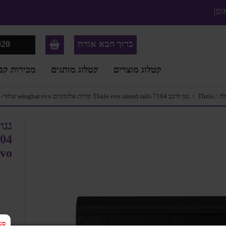
ופן
ברוך הבא אורח
020
קטלוג מוצרים
קטלוג מותגים
מכירות קב
›
Thule
גגון לרכב Thule evo raised rails 7104 קורות אלומיניום wingbar evo שחור- סט מלא
evo שחור- ס
סגי