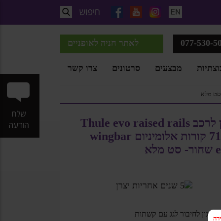
077-530-5
לאתר חניה לאופניים
וצתיות
מבצעים
סרטונים
צרו קשר
גגון לרכב Thule evo raised rails
7104 קורות אלומיניום wingbar
ט מלא
גגון לחיבור לגג עם קשתות
רה