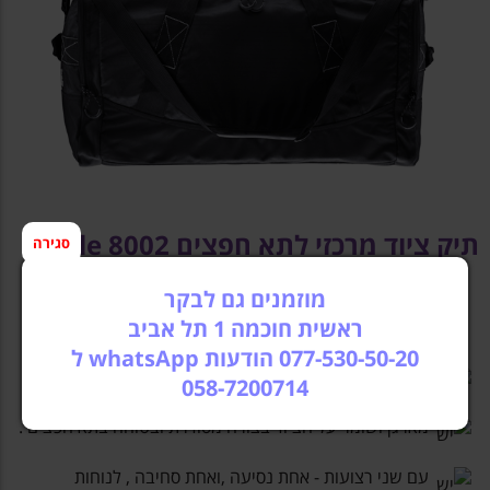
תיק ציוד מרכזי לתא חפצים 8002 thule
סגירה
מוזמנים גם לבקר
ראשית חוכמה 1 תל אביב
077-530-50-20 הודעות whatsApp ל
תיק דוחה מים למניעת רטיבות ונזק לציוד בכול מזג אויר .
058-7200714
מארגן ושומר על הציוד בצורה מסודרת ובטוחה בתא חפצים .
עם שני רצועות - אחת נסיעה ,ואחת סחיבה , לנוחות