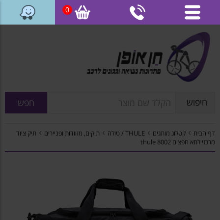
0
דלג
לתוכן
העמוד
חיפוש
חפש
›
›
›
›
דף הבית
קטלוג מותגים
THULE / טולה
תיקים, מזוודות ופניירים
תיק ציוד
מרכזי לתא חפצים 8002 thule